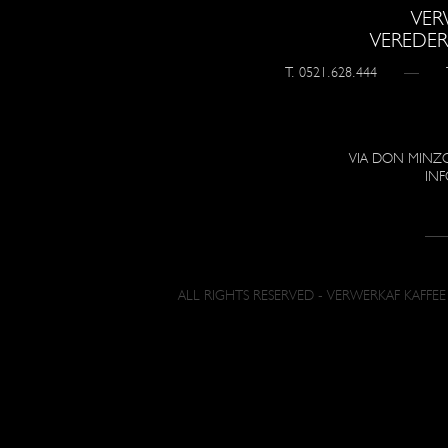
VER
VEREDER
T. 0521.628.444
VIA DON MINZON
INF
ALL RIGHTS RESERVED - VERWERKAF KAFFEE -